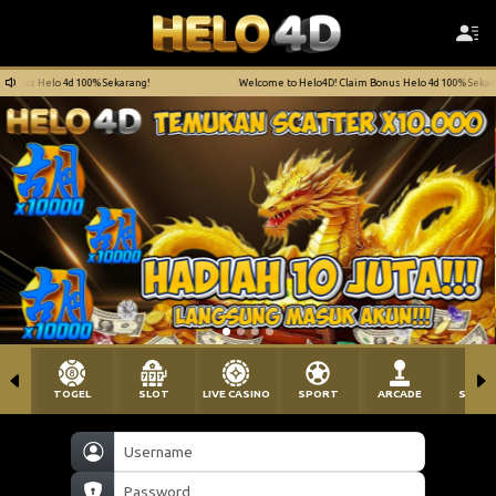
 4d 100% Sekarang!
Welcome to Helo4D! Claim Bonus Helo 4d 100% Sekarang!
TOGEL
SLOT
LIVE CASINO
SPORT
ARCADE
SABU