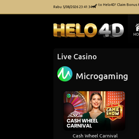
Welcome to Helo4D! Claim Bonus Helo 4
Rabu 5/08/2026 23:41:35
HO
Live Casino
Microgaming
Cash Wheel Carnival