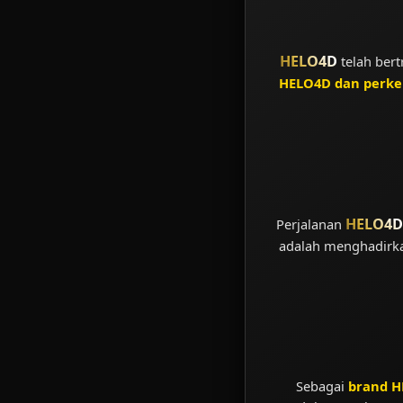
HELO4D
telah ber
HELO4D dan perk
HELO4D
Perjalanan
adalah menghadirka
Sebagai
brand 