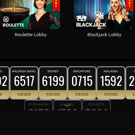
Roulette Lobby
Blackjack Lobby
RO
MALAYSIA SIANG
SYDNEY
SINGAPORE
MALAYSIA
92
6517
6199
0715
1592
2
26
5/8/2026
5/8/2026
5/8/2026
5/8/2026
2
TOTO MACAU
HK LOTTO
SDY LOTTO
2153
1739
5224
6/8/2026
5/8/2026
5/8/2026