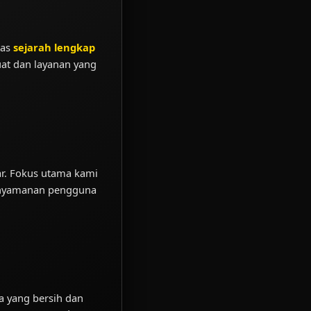
has
sejarah lengkap
at dan layanan yang
r. Fokus utama kami
kenyamanan pengguna
a yang bersih dan