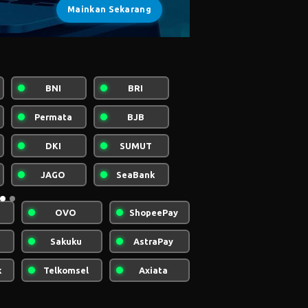
Mainkan Sekarang
Maybank
Mestika
UOB
BluBCA
OVO
ShopeePay
Sakuku
AstraPay
k
Telkomsel
Axiata