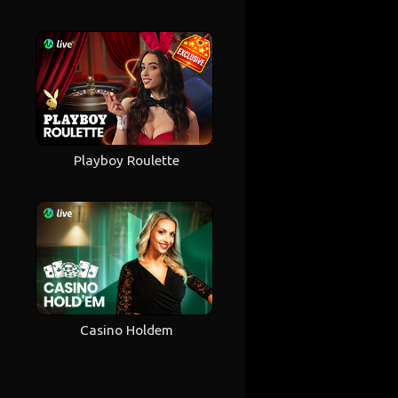
Playboy Roulette
Casino Holdem