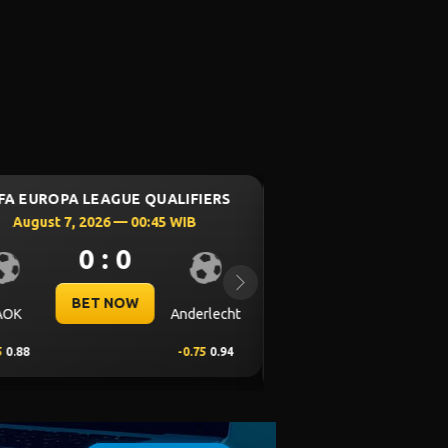
FA EUROPA LEAGUE QUALIFIERS
August 7, 2026 — 00:00 WIB
0 : 0
Next
BET NOW
 Bull
Pafos FC
zburg
0.85
-1
0.97