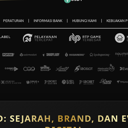
PERATURAN
|
INFORMASI BANK
|
HUBUNGI KAMI
|
KEBIJAKAN P
: SEJARAH, BRAND, DAN 