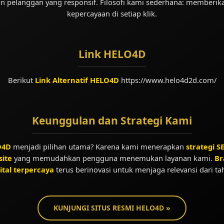
n pelanggan yang responsif. Filosofi kami sederhana: memberik
kepercayaan di setiap klik.
Link HELO4D
Berikut
Link Alternatif HELO4D
https://www.helo4d2d.com/
Keunggulan dan Strategi Kami
O4D
menjadi pilihan utama? Karena kami menerapkan
strategi 
site
yang memudahkan pengguna menemukan layanan kami.
Br
ital terpercaya
terus berinovasi untuk menjaga relevansi dari ta
KUNJUNGI SITUS RESMI HELO4D »