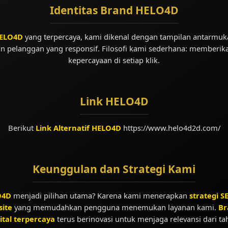
Identitas Brand HELO4D
HELO4D
yang terpercaya, kami dikenal dengan tampilan antarmuk
n pelanggan yang responsif. Filosofi kami sederhana: memberik
kepercayaan di setiap klik.
Link HELO4D
Berikut
Link Alternatif HELO4D
https://www.helo4d2d.com/
Keunggulan dan Strategi Kami
O4D
menjadi pilihan utama? Karena kami menerapkan
strategi 
site
yang memudahkan pengguna menemukan layanan kami.
Br
ital terpercaya
terus berinovasi untuk menjaga relevansi dari ta