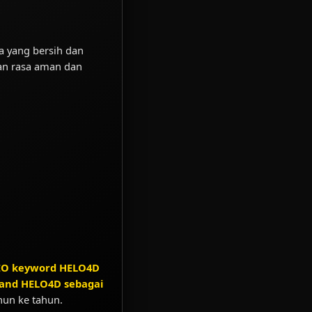
a yang bersih dan
an rasa aman dan
SEO keyword HELO4D
and HELO4D sebagai
hun ke tahun.