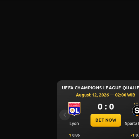
UEFA CHAMPIONS LEAGUE QUALIF
August 11, 2026 — 22:59 WIB
0 : 0
Previous
BET NOW
Union 
Bodo Glimt
Gill
0.75
0.82
-0.75