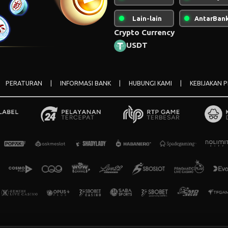
Lain-lain
AntarBan
Crypto Currency
USDT
PERATURAN
|
INFORMASI BANK
|
HUBUNGI KAMI
|
KEBIJAKAN P