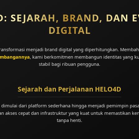
: SEJARAH, BRAND, DAN 
DIGITAL
transformasi menjadi brand digital yang diperhitungkan. Memba
embangannya
, kami berkomitmen membangun identitas yang ku
stabil bagi ribuan pengguna.
Sejarah dan Perjalanan HELO4D
dimulai dari platform sederhana hingga menjadi pemimpin pasa
n akses cepat dan infrastruktur yang kuat untuk memastikan 
tanpa henti.