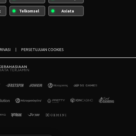
k
Telkomsel
Axiata
RIVASI
|
PERSETUJUAN COOKIES