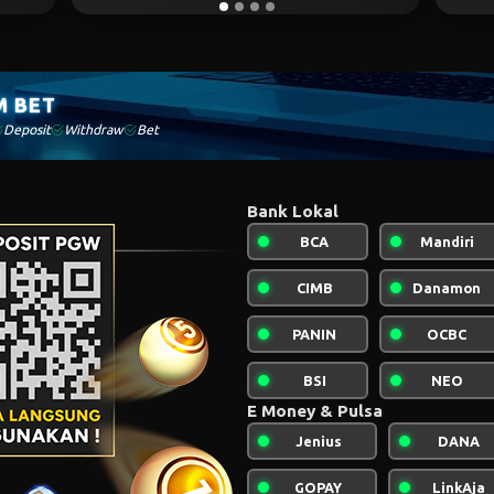
0.7
M BET
Deposit
Withdraw
Bet
Bank Lokal
iri
BNI
BRI
DBS
amon
Permata
BJB
Sinarmas
BC
DKI
SUMUT
EO
JAGO
SeaBank
E Money & Pulsa
Jenius
DANA
GOPAY
LinkAja