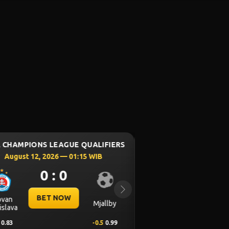
FOOTBALL F24 INTERNATIONAL
FRIENDLY
August 8, 2026 — 01:15 WIB
0 : 0
Next
BET NOW
gentina
e-Finland