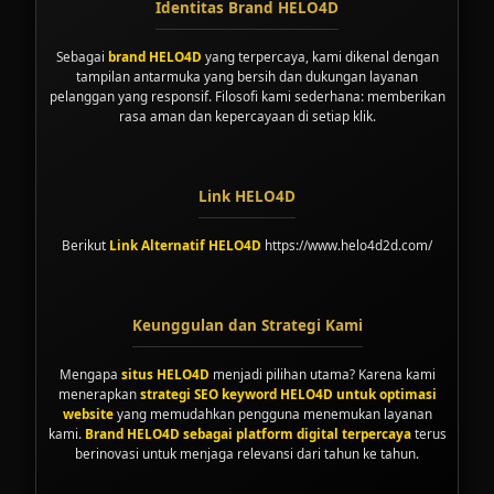
Identitas Brand HELO4D
Sebagai
brand HELO4D
yang terpercaya, kami dikenal dengan
tampilan antarmuka yang bersih dan dukungan layanan
pelanggan yang responsif. Filosofi kami sederhana: memberikan
rasa aman dan kepercayaan di setiap klik.
Link HELO4D
Berikut
Link Alternatif HELO4D
https://www.helo4d2d.com/
Keunggulan dan Strategi Kami
Mengapa
situs HELO4D
menjadi pilihan utama? Karena kami
menerapkan
strategi SEO keyword HELO4D untuk optimasi
website
yang memudahkan pengguna menemukan layanan
kami.
Brand HELO4D sebagai platform digital terpercaya
terus
berinovasi untuk menjaga relevansi dari tahun ke tahun.