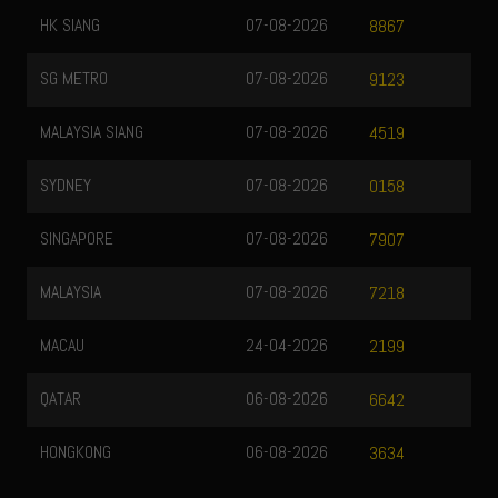
HK SIANG
07-08-2026
8867
SG METRO
07-08-2026
9123
MALAYSIA SIANG
07-08-2026
4519
SYDNEY
07-08-2026
0158
SINGAPORE
07-08-2026
7907
MALAYSIA
07-08-2026
7218
MACAU
24-04-2026
2199
QATAR
06-08-2026
6642
HONGKONG
06-08-2026
3634