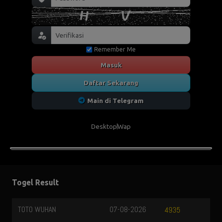
Remember Me
Masuk
Daftar Sekarang
Main di Telegram
Desktop
Wap
Togel Result
TOTO WUHAN
07-08-2026
4935