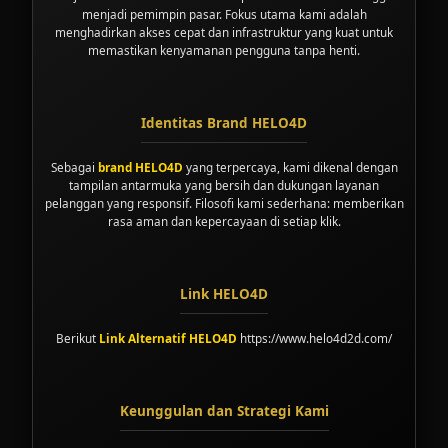
menghadirkan akses cepat dan infrastruktur yang kuat untuk
memastikan kenyamanan pengguna tanpa henti.
Identitas Brand HELO4D
Sebagai
brand HELO4D
yang terpercaya, kami dikenal dengan
tampilan antarmuka yang bersih dan dukungan layanan
pelanggan yang responsif. Filosofi kami sederhana: memberikan
rasa aman dan kepercayaan di setiap klik.
Link HELO4D
Berikut
Link Alternatif HELO4D
https://www.helo4d2d.com/
Keunggulan dan Strategi Kami
Mengapa
situs HELO4D
menjadi pilihan utama? Karena kami