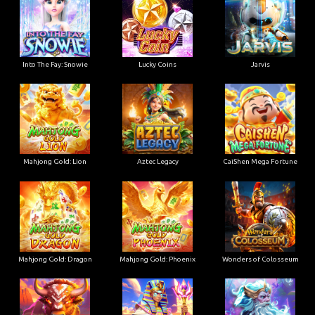
Into The Fay: Snowie
Lucky Coins
Jarvis
Mahjong Gold: Lion
Aztec Legacy
CaiShen Mega Fortune
Mahjong Gold: Dragon
Mahjong Gold: Phoenix
Wonders of Colosseum