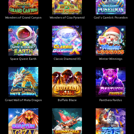
Wonders of Grand Canyon
Wonders of Giza Pyramid
God's Gambit: Poseidon
Space Quest: Earth
Classic Diamond X5
Winter Winnings
Great Wall of Meta Dragon
Buffalo Blaze
Panthera Pardus