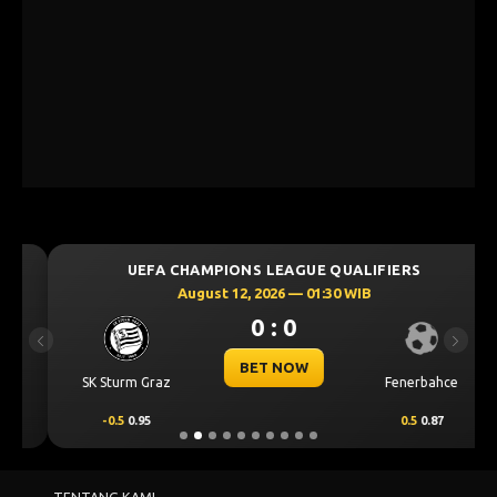
UEFA CHAMPIONS LEAGUE QUALIFIERS
August 12, 2026 — 01:30 WIB
0 : 0
Previous
Next
BET NOW
SK Sturm Graz
Fenerbahce
-0.5
0.95
0.5
0.87
TENTANG KAMI